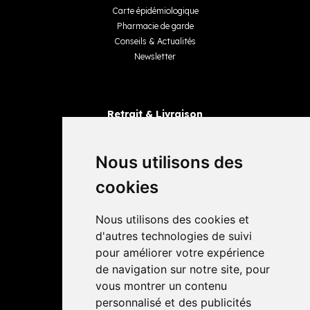
Carte épidémiologique
Pharmacie de garde
Conseils & Actualités
Newsletter
Retrait & Livraison
Retrait dans la pharmacie
Livraisons
Nous utilisons des
cookies
Avis
Nous utilisons des cookies et
4,4 / 5
65 avis
d'autres technologies de suivi
pour améliorer votre expérience
de navigation sur notre site, pour
vous montrer un contenu
personnalisé et des publicités