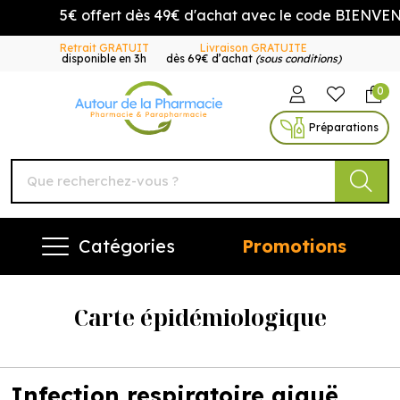
5€ offert dès 49€ d'achat avec le code BIENVENUE
Retrait GRATUIT
Livraison GRATUITE
disponible en 3h
dès 69€ d’achat
(sous conditions)
0
Autour de la Pharmacie Vo
Préparations
Catégories
Promotions
Carte épidémiologique
Infection respiratoire aiguë