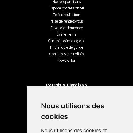
Nos préparations
Espace professionnel
Téléconsultation
Prise de rendez-vous
Envoi d’ordonnance
Événements
Carte épidémiologique
Pharmacie de garde
Conseils & Actualités
Newsletter
Retrait & Livraison
Retrait dans la pharmacie
Livraisons
Nous utilisons des
cookies
Avis
Nous utilisons des cookies et
4,4 / 5
65 avis