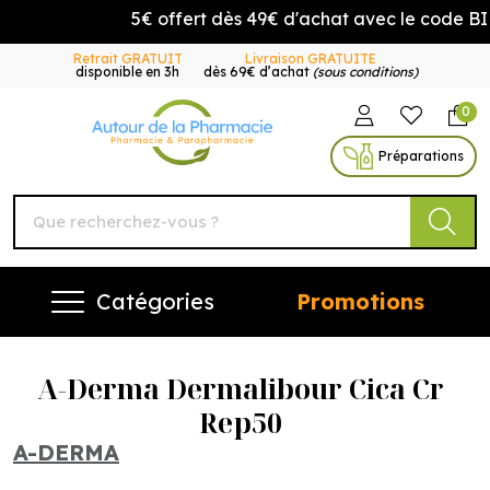
5€ offert dès 49€ d'achat avec le code BI
Retrait GRATUIT
Livraison GRATUITE
disponible en 3h
dès 69€ d’achat
(sous conditions)
0
Autour de la Pharmacie Vo
Préparations
Catégories
Promotions
A-Derma Dermalibour Cica Cr
Rep50
A-DERMA