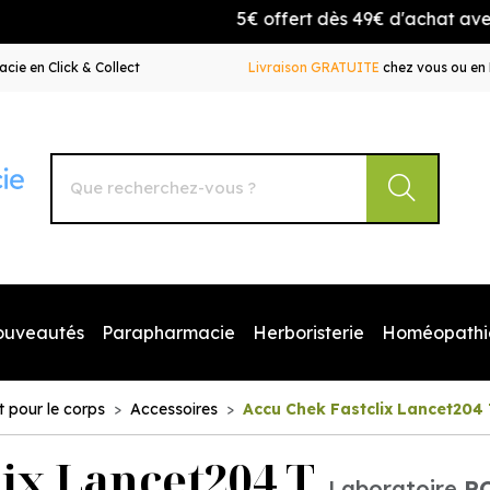
5€ offert dès 49€ d'achat avec le c
cie en Click & Collect
Livraison GRATUITE
chez vous ou en 
Autour de la Pharmacie Votre pharmacie en ligne à votr
ouveautés
Parapharmacie
Herboristerie
Homéopathi
t pour le corps
Accessoires
Accu Chek Fastclix Lancet204
ix Lancet204 T
Laboratoire
R