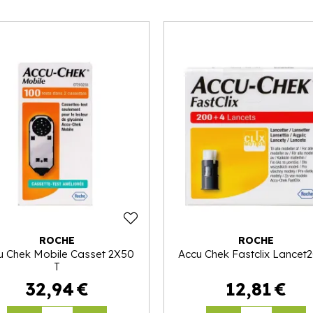
ROCHE
ROCHE
u Chek Mobile Casset 2X50
Accu Chek Fastclix Lancet
T
32
,
94
€
12
,
81
€