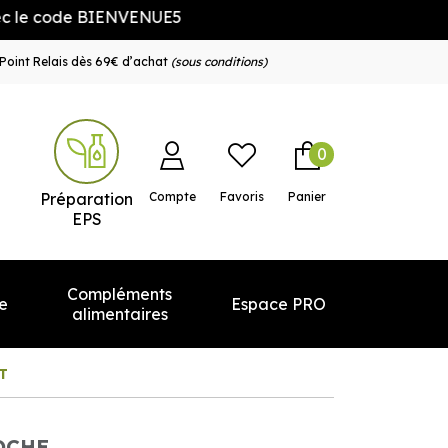
ode BIENVENUE5
Point Relais dès 69€ d’achat
(sous conditions)
0
e service
Préparation
Compte
Favoris
Panier
EPS
Compléments
e
Espace PRO
alimentaires
 T
OCHE