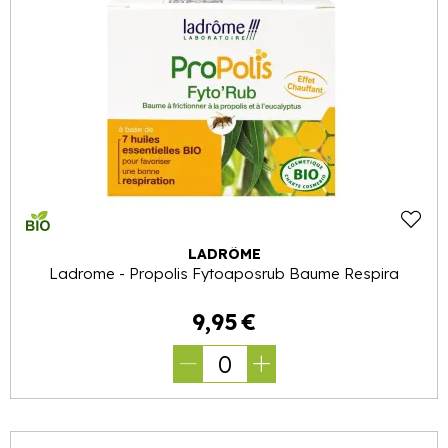
LADRÔME
Ladrome - Propolis Fytoaposrub Baume Respira
9
,
95
€
0