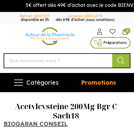
5€ offert dès 49€ d'achat avec le code BIENVE
Retrait GRATUIT
Livraison GRATUITE
disponible en 3h
dès 69€ d’achat
(sous conditions)
0
Autour de la Pharmacie Vo
Préparations
Catégories
Promotions
Acetylcysteine 200Mg Bgr C
Sach18
BIOGARAN CONSEIL