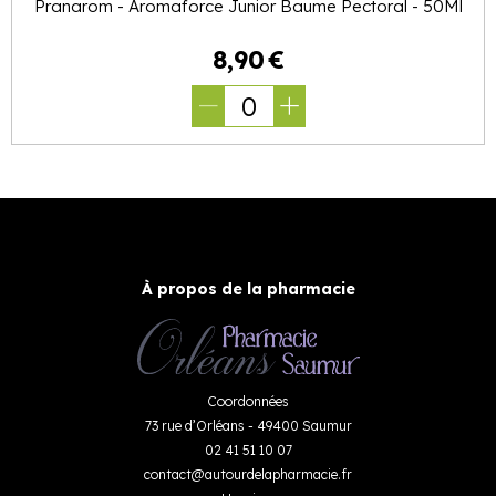
Pranarom - Aromaforce Junior Baume Pectoral - 50Ml
8
,
90
€
0
À propos de la pharmacie
Coordonnées
73 rue d’Orléans - 49400 Saumur
02 41 51 10 07
contact
@
autourdelapharmacie.fr