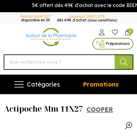
5€ offert dès 49€ d'achat avec le code BIEN
Retrait GRATUIT
Livraison GRATUITE
disponible en 3h
dès 69€ d’achat
(sous conditions)
0
Autour de la Pharmacie Vo
Préparations
Catégories
Promotions
Actipoche Mm 11X27
COOPER