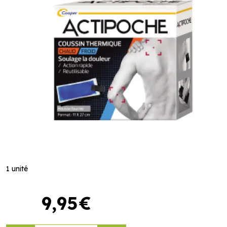
1 unité
9
,
95
€