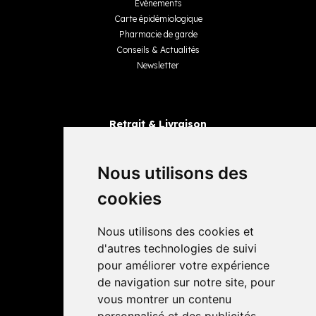
Événements
Carte épidémiologique
Pharmacie de garde
Conseils & Actualités
Newsletter
Retrait & Livraison
Retrait dans la pharmacie
Livraisons
Nous utilisons des
cookies
Avis
Nous utilisons des cookies et
4,4 / 5
65 avis
d'autres technologies de suivi
pour améliorer votre expérience
de navigation sur notre site, pour
vous montrer un contenu