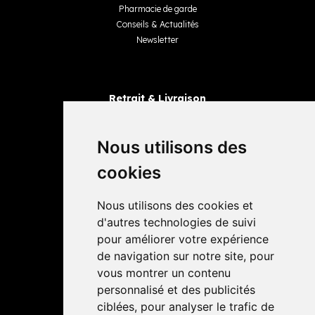
Pharmacie de garde
Conseils & Actualités
Newsletter
Retrait & Livraison
Retrait dans la pharmacie
Livraisons
Nous utilisons des
cookies
Avis
Nous utilisons des cookies et
4,4 / 5
65 avis
d'autres technologies de suivi
pour améliorer votre expérience
de navigation sur notre site, pour
vous montrer un contenu
personnalisé et des publicités
ciblées, pour analyser le trafic de