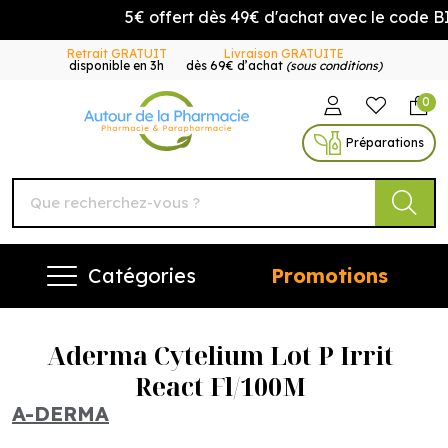
5€ offert dès 49€ d'achat avec le code B
Retrait GRATUIT
Livraison GRATUITE
disponible en 3h
dès 69€ d’achat
(sous conditions)
0
Autour de la Pharmacie Vo
Préparations
Catégories
Promotions
Aderma Cytelium Lot P Irrit
React Fl/100M
A-DERMA