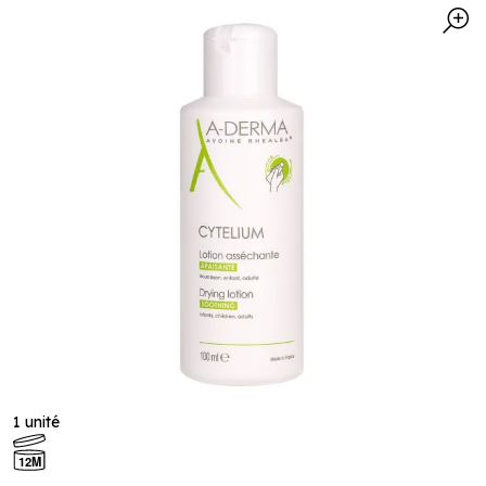
1 unité
12M