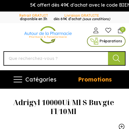
5€ offert dès 49€ d'achat avec le code BIE
Retrait GRATUIT
Livraison GRATUITE
disponible en 3h
dès 69€ d’achat
(sous conditions)
0
Autour de la Pharmacie Vo
Préparations
Catégories
Promotions
Adrigyl 10000Ui/Ml S Buvgte
Fl/10Ml