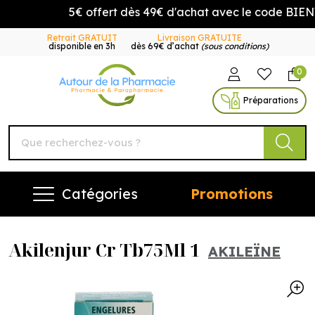
5€ offert dès 49€ d'achat avec le code BIENV
Retrait GRATUIT
Livraison GRATUITE
disponible en 3h
dès 69€ d’achat
(sous conditions)
0
Autour de la Pharmacie Vo
Préparations
Catégories
Promotions
Akilenjur Cr Tb75Ml 1
AKILEÏNE