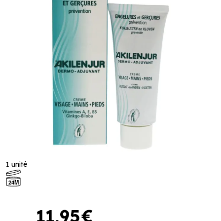
1 unité
24M
11
,
95
€