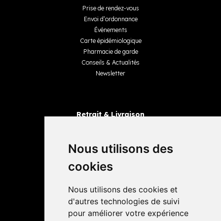
Prise de rendez-vous
Envoi d’ordonnance
Événements
Carte épidémiologique
Pharmacie de garde
Conseils & Actualités
Newsletter
Retrait & Livraison
Retrait dans la pharmacie
Livraisons
Nous utilisons des
cookies
Avis
Nous utilisons des cookies et
4,4 / 5
65 avis
d'autres technologies de suivi
pour améliorer votre expérience