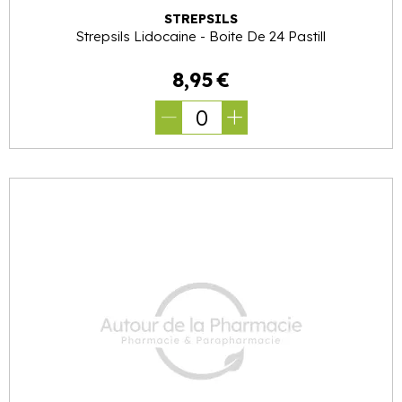
STREPSILS
Strepsils Lidocaine - Boite De 24 Pastill
8
,
95
€
0