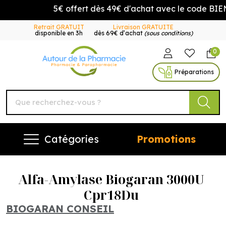
5€ offert dès 49€ d'achat avec le code BIEN
Retrait GRATUIT
Livraison GRATUITE
disponible en 3h
dès 69€ d’achat
(sous conditions)
0
Autour de la Pharmacie Vo
Préparations
Catégories
Promotions
Alfa-Amylase Biogaran 3000U
Cpr18Du
BIOGARAN CONSEIL