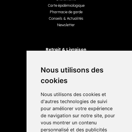
Carte épidémiologique
Pharmacie de garde
Conseils & Actualités
Newsletter
Retrait & Livraison
Retrait dans la pharmacie
Livraisons
Nous utilisons des
cookies
Avis
Nous utilisons des cookies et
4,4 / 5
65 avis
d'autres technologies de suivi
pour améliorer votre expérience
de navigation sur notre site, pour
vous montrer un contenu
personnalisé et des publicités