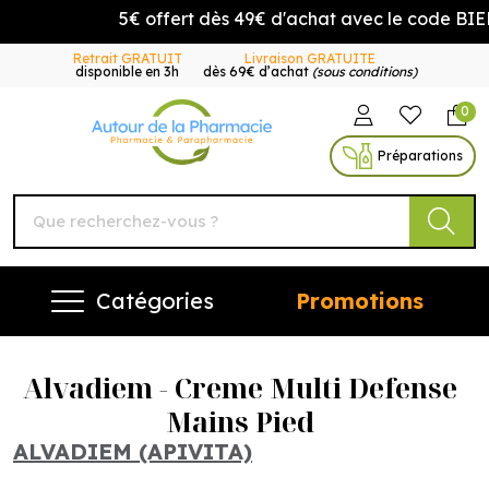
5€ offert dès 49€ d'achat avec le code BIE
Retrait GRATUIT
Livraison GRATUITE
disponible en 3h
dès 69€ d’achat
(sous conditions)
0
Autour de la Pharmacie Vo
Préparations
Catégories
Promotions
Alvadiem - Creme Multi Defense
Mains Pied
ALVADIEM (APIVITA)