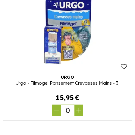
URGO
Urgo - Filmogel Pansement Crevasses Mains - 3,
15
,
95
€
0