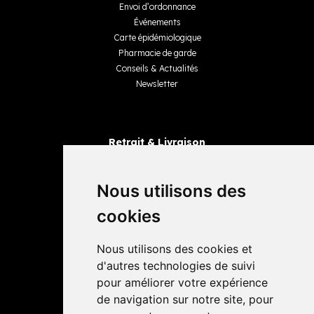
Envoi d’ordonnance
Événements
Carte épidémiologique
Pharmacie de garde
Conseils & Actualités
Newsletter
Retrait & Livraison
Retrait dans la pharmacie
Livraisons
Nous utilisons des
cookies
Avis
Nous utilisons des cookies et
4,4 / 5
65 avis
d'autres technologies de suivi
pour améliorer votre expérience
de navigation sur notre site, pour