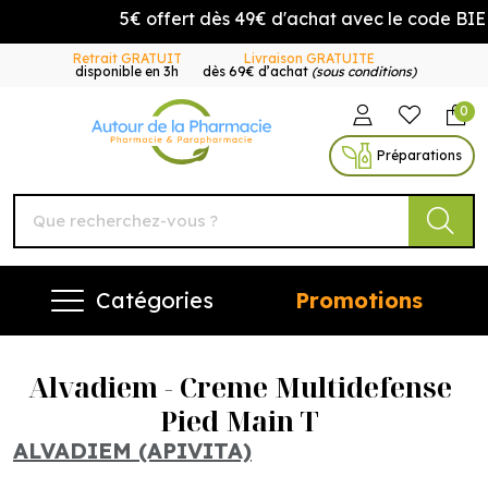
5€ offert dès 49€ d'achat avec le code BIE
Retrait GRATUIT
Livraison GRATUITE
disponible en 3h
dès 69€ d’achat
(sous conditions)
0
Autour de la Pharmacie Vo
Préparations
Catégories
Promotions
Alvadiem - Creme Multidefense
Pied Main T
ALVADIEM (APIVITA)