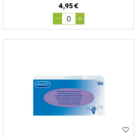
4
,
95
€
0