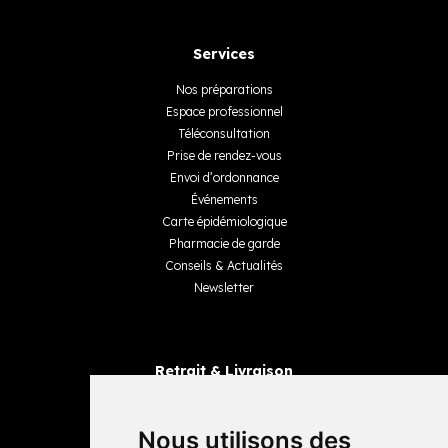
Services
Nos préparations
Espace professionnel
Téléconsultation
Prise de rendez-vous
Envoi d’ordonnance
Événements
Carte épidémiologique
Pharmacie de garde
Conseils & Actualités
Newsletter
Retrait & Livraison
Retrait dans la pharmacie
Livraisons
Nous utilisons des