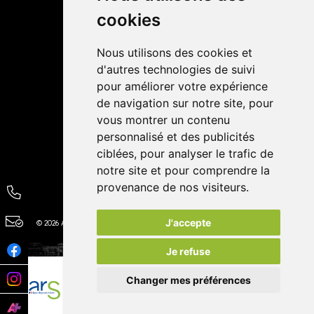
cookies
Avis
Nous utilisons des cookies et
4,4 / 5
65 avis
d'autres technologies de suivi
pour améliorer votre expérience
de navigation sur notre site, pour
vous montrer un contenu
personnalisé et des publicités
ciblées, pour analyser le trafic de
notre site et pour comprendre la
provenance de nos visiteurs.
J'accepte
© 2026 Autour de la Pharmacie
Tous droits réservés
Apotekisto
Je refuse
Changer mes préférences