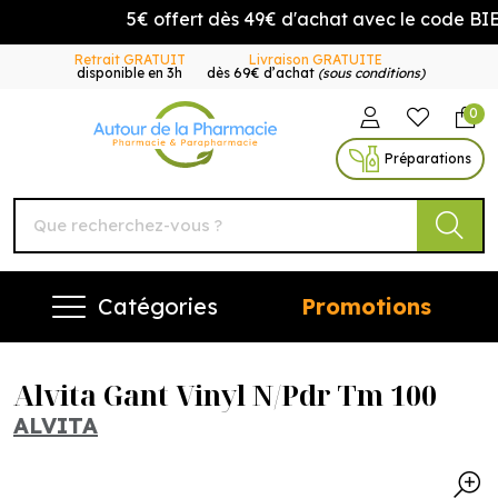
5€ offert dès 49€ d'achat avec le code BI
Retrait GRATUIT
Livraison GRATUITE
disponible en 3h
dès 69€ d’achat
(sous conditions)
0
Autour de la Pharmacie Vo
Préparations
Catégories
Promotions
Alvita Gant Vinyl N/Pdr Tm 100
ALVITA