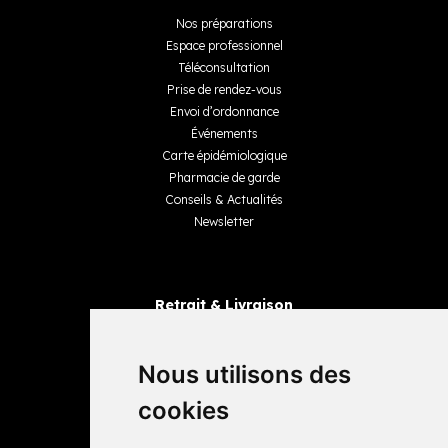
Nos préparations
Espace professionnel
Téléconsultation
Prise de rendez-vous
Envoi d’ordonnance
Événements
Carte épidémiologique
Pharmacie de garde
Conseils & Actualités
Newsletter
Retrait & Livraison
Retrait dans la pharmacie
Livraisons
Nous utilisons des
cookies
Avis