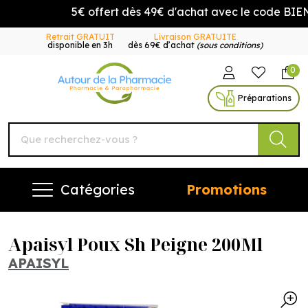
5€ offert dès 49€ d'achat avec le code BIEN
Retrait GRATUIT
Livraison GRATUITE
disponible en 3h
dès 69€ d’achat
(sous conditions)
0
Autour de la Pharmacie Vo
Préparations
Catégories
Promotions
Apaisyl Poux Sh Peigne 200Ml
APAISYL