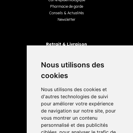
Pharmacie de garde
Conseils & Actualités
Newsletter
Retrait & Livraison
Retrait dans la pharmacie
Livraisons
Nous utilisons des
cookies
Avis
Nous utilisons des cookies et
4,4 / 5
65 avis
d'autres technologies de suivi
pour améliorer votre expérience
de navigation sur notre site, pour
vous montrer un contenu
personnalisé et des publicités
ciblées, pour analyser le trafic de