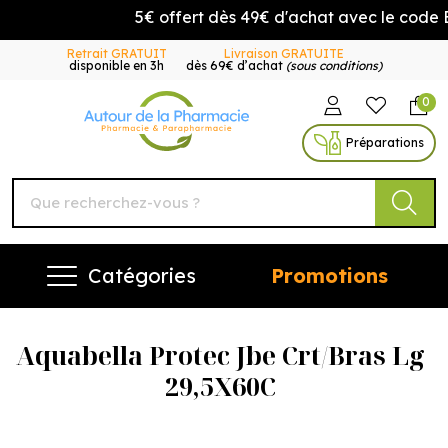
5€ offert dès 49€ d'achat avec le code
Retrait GRATUIT
Livraison GRATUITE
disponible en 3h
dès 69€ d’achat
(sous conditions)
0
Autour de la Pharmacie Vo
Préparations
Catégories
Promotions
Aquabella Protec Jbe Crt/Bras Lg
29,5X60C