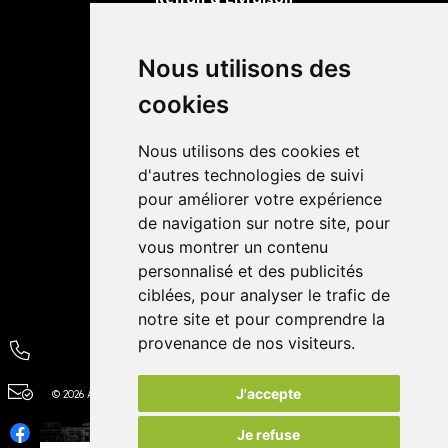
Retrait dans la pharmacie
Livraisons
Nous utilisons des
cookies
Avis
Nous utilisons des cookies et
4,4 / 5
65 avis
d'autres technologies de suivi
pour améliorer votre expérience
de navigation sur notre site, pour
vous montrer un contenu
personnalisé et des publicités
ciblées, pour analyser le trafic de
notre site et pour comprendre la
provenance de nos visiteurs.
J'accepte
© 2026 Autour de la Pharmacie
Tous droits réservés
Apotekisto
Je refuse