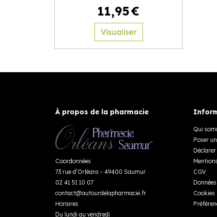
11
,
95
€
Visualiser
À propos de la pharmacie
Inform
Qui som
Poser un
Déclarer 
Coordonnées
Mentions
73 rue d’Orléans - 49400 Saumur
CGV
02 41 51 10 07
Données 
contact
@
autourdelapharmacie.fr
Cookies
Horaires
Préféren
Du lundi au vendredi