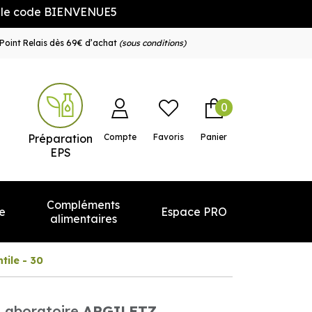
e BIENVENUE5
Point Relais dès 69€ d’achat
(sous conditions)
0
e service
Préparation
Compte
Favoris
Panier
EPS
Compléments
e
Espace PRO
alimentaires
ntile - 30
Laboratoire
ARGILETZ