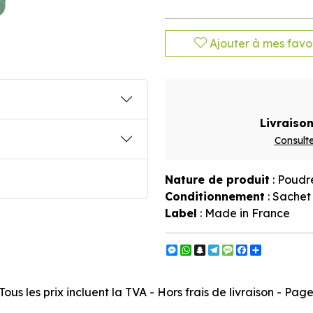
Ajouter à mes favor
Livraison
Consulte
Nature de produit
: Poudr
Conditionnement
: Sachet
Label
: Made in France
Messenger
WhatsApp
Snapchat
Telegram
Message
Facebook
Partager
ous les prix incluent la TVA - Hors frais de livraison - Pa