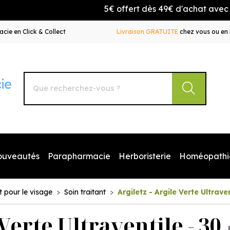
5€ offert dès 49€ d'achat avec le cod
cie en Click & Collect
Livraison GRATUITE
chez vous ou en 
Autour de la Pharmacie Votre pharmacie en ligne à votr
ouveautés
Parapharmacie
Herboristerie
Homéopathi
t pour le visage
Soin traitant
Argiletz - Argile Verte Ultrave
 Verte Ultraventile - 30