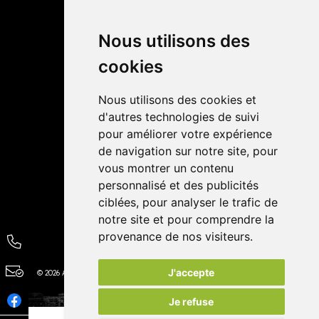
Retrait dans la pharmacie
Livraisons
Nous utilisons des
cookies
Avis
Nous utilisons des cookies et
4,4 / 5
65 avis
d'autres technologies de suivi
pour améliorer votre expérience
de navigation sur notre site, pour
vous montrer un contenu
personnalisé et des publicités
ciblées, pour analyser le trafic de
notre site et pour comprendre la
provenance de nos visiteurs.
J'accepte
© 2026 Autour de la Pharmacie
Tous droits réservés
Apotekisto
Je refuse