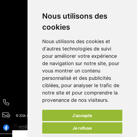
Retrait dans la pharmacie
Livraisons
Nous utilisons des
cookies
Avis
Nous utilisons des cookies et
4,4 / 5
65 avis
d'autres technologies de suivi
pour améliorer votre expérience
de navigation sur notre site, pour
vous montrer un contenu
personnalisé et des publicités
ciblées, pour analyser le trafic de
notre site et pour comprendre la
provenance de nos visiteurs.
J'accepte
© 2026 Autour de la Pharmacie
Tous droits réservés
Apotekisto
Je refuse