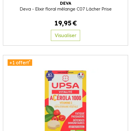
DEVA
Deva - Elixir floral mélange C07 Lâcher Prise
19
,
95
€
Visualiser
*
+1 offert