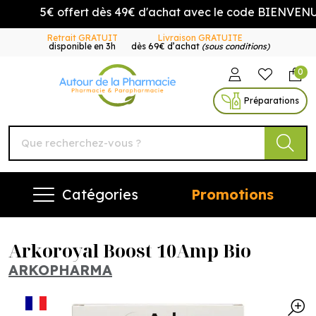
5€ offert dès 49€ d'achat avec le code BIENVENUE5
Retrait GRATUIT
Livraison GRATUITE
disponible en 3h
dès 69€ d’achat
(sous conditions)
0
Autour de la Pharmacie Vo
Préparations
Catégories
Promotions
Arkoroyal Boost 10Amp Bio
ARKOPHARMA