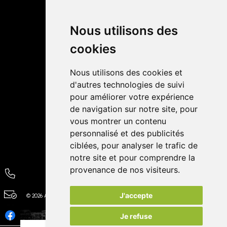
Retrait dans la pharmacie
Livraisons
Nous utilisons des
cookies
Avis
Nous utilisons des cookies et
4,4 / 5
65 avis
d'autres technologies de suivi
pour améliorer votre expérience
de navigation sur notre site, pour
vous montrer un contenu
personnalisé et des publicités
ciblées, pour analyser le trafic de
notre site et pour comprendre la
provenance de nos visiteurs.
J'accepte
© 2026 Autour de la Pharmacie
Tous droits réservés
Apotekisto
Je refuse