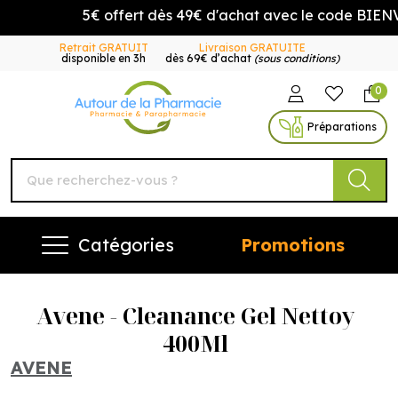
5€ offert dès 49€ d'achat avec le code BIENV
Retrait GRATUIT
Livraison GRATUITE
disponible en 3h
dès 69€ d’achat
(sous conditions)
0
Autour de la Pharmacie Vo
Préparations
Catégories
Promotions
Avene - Cleanance Gel Nettoy
400Ml
AVENE