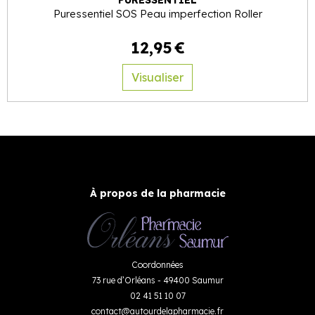
PURESSENTIEL
Puressentiel SOS Peau imperfection Roller
12
,
95
€
Visualiser
À propos de la pharmacie
Coordonnées
73 rue d’Orléans - 49400 Saumur
02 41 51 10 07
contact
@
autourdelapharmacie.fr