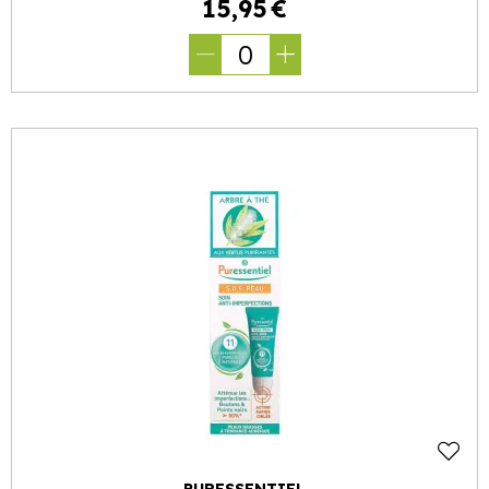
15
,
95
€
0