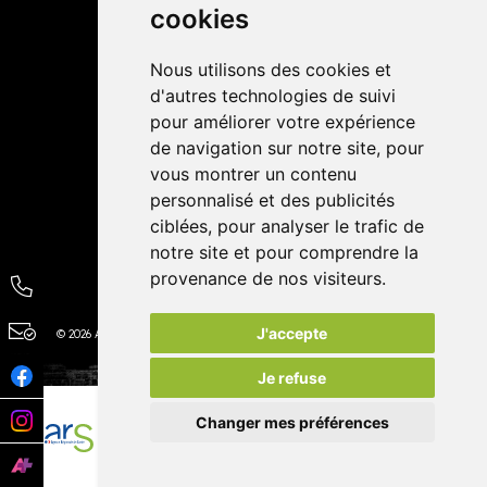
cookies
Avis
Nous utilisons des cookies et
4,4 / 5
65 avis
d'autres technologies de suivi
pour améliorer votre expérience
de navigation sur notre site, pour
vous montrer un contenu
personnalisé et des publicités
ciblées, pour analyser le trafic de
notre site et pour comprendre la
provenance de nos visiteurs.
J'accepte
© 2026 Autour de la Pharmacie
Tous droits réservés
Apotekisto
Je refuse
Changer mes préférences