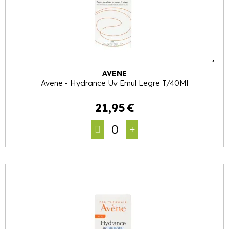
AVENE
Avene - Hydrance Uv Emul Legre T/40Ml
21
,
95
€
0