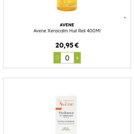
AVENE
Avene Xeracalm Huil Reli 400Ml
20
,
95
€
0