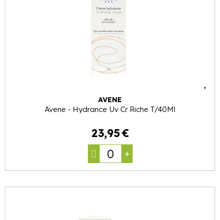
AVENE
Avene - Hydrance Uv Cr Riche T/40Ml
23
,
95
€
0