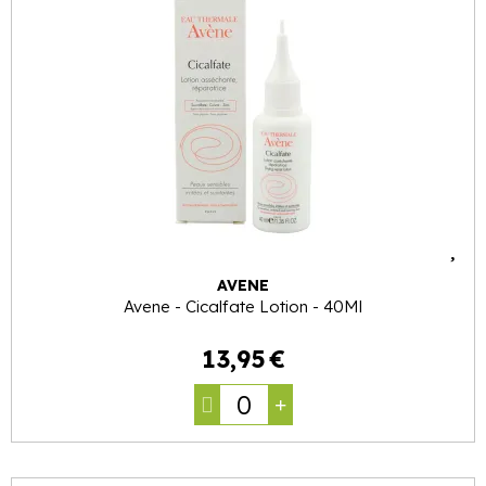
AVENE
Avene - Cicalfate Lotion - 40Ml
13
,
95
€
0