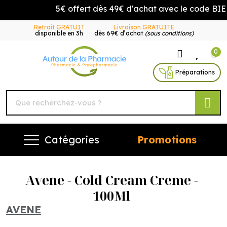
5€ offert dès 49€ d'achat avec le code BIEN
Retrait GRATUIT
Livraison GRATUITE
disponible en 3h
dès 69€ d’achat
(sous conditions)
0
Autour de la Pharmacie Vo
Préparations
Catégories
Promotions
Avene - Cold Cream Creme -
100Ml
AVENE