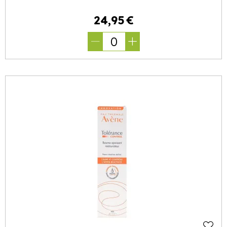
24
,
95
€
0