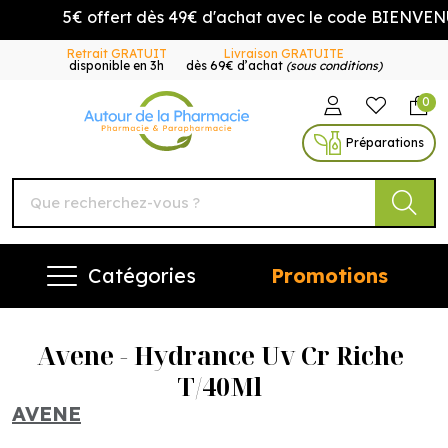
5€ offert dès 49€ d'achat avec le code BIENVENUE
Retrait GRATUIT
Livraison GRATUITE
disponible en 3h
dès 69€ d’achat
(sous conditions)
0
Autour de la Pharmacie Vo
Préparations
Catégories
Promotions
Avene - Hydrance Uv Cr Riche
T/40Ml
AVENE