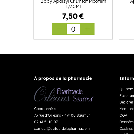
Baby Apaisyl Cr Irritat Picotem
A
T/30Ml
7
,
50
€
0
À propos de la pharmacie
Inform
Qui som
Poser un
Déclarer 
Coordonnées
Mentions
73 rue d’Orléans - 49400 Saumur
CGV
02 41 51 10 07
Données 
contact
@
autourdelapharmacie.fr
Cookies