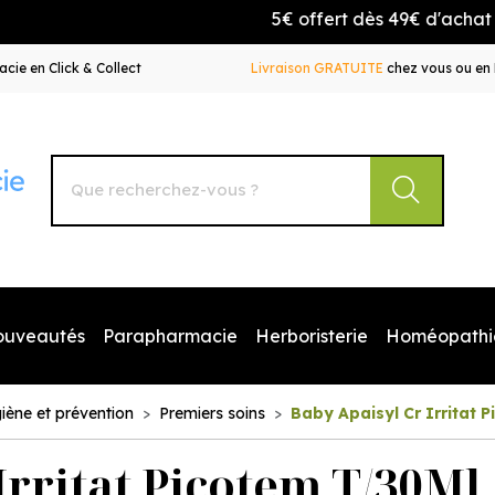
5€ offert dès 49€ d'achat avec 
cie en Click & Collect
Livraison GRATUITE
chez vous ou en 
Autour de la Pharmacie Votre pharmacie en ligne à votr
ouveautés
Parapharmacie
Herboristerie
Homéopathi
iène et prévention
Premiers soins
Baby Apaisyl Cr Irritat 
Irritat Picotem T/30Ml