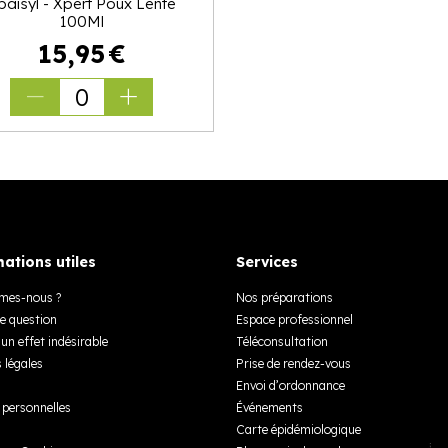
paisyl - Xpert Poux Lente
100Ml
15
,
95
€
0
ations utiles
Services
mes-nous ?
Nos préparations
e question
Espace professionnel
un effet indésirable
Téléconsultation
 légales
Prise de rendez-vous
Envoi d’ordonnance
personnelles
Événements
Carte épidémiologique