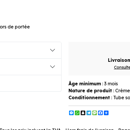
hors de portée
Livraison
Consulte
Âge minimum
: 3 mois
Nature de produit
: Crème
Conditionnement
: Tube s
Messenger
WhatsApp
Snapchat
Telegram
Message
Facebook
Partager