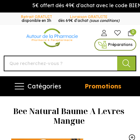
5€ offert dès 49€ d'achat avec le code BIE
Retrait GRATUIT
Livraison GRATUITE
disponible en 3h
dès 69€ d’achat
(sous conditions)
0
Autour de la Pharmacie Vo
Préparations
Catégories
Promotions
Bee Natural Baume A Levres
Mangue