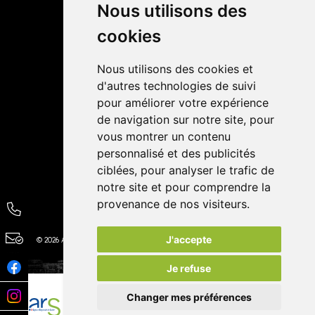
Livraisons
Nous utilisons des
cookies
Avis
Nous utilisons des cookies et
4,4 / 5
65 avis
d'autres technologies de suivi
pour améliorer votre expérience
de navigation sur notre site, pour
vous montrer un contenu
personnalisé et des publicités
ciblées, pour analyser le trafic de
notre site et pour comprendre la
provenance de nos visiteurs.
J'accepte
© 2026 Autour de la Pharmacie
Tous droits réservés
Apotekisto
Je refuse
Changer mes préférences