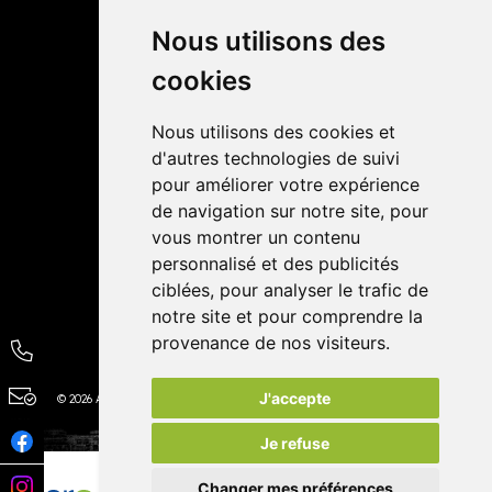
Retrait dans la pharmacie
Livraisons
Nous utilisons des
cookies
Avis
Nous utilisons des cookies et
4,4 / 5
65 avis
d'autres technologies de suivi
pour améliorer votre expérience
de navigation sur notre site, pour
vous montrer un contenu
personnalisé et des publicités
ciblées, pour analyser le trafic de
notre site et pour comprendre la
provenance de nos visiteurs.
J'accepte
© 2026 Autour de la Pharmacie
Tous droits réservés
Apotekisto
Je refuse
Changer mes préférences