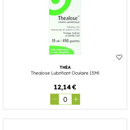
THÉA
Thealose Lubrifiant Oculaire 15Ml
12
,
14
€
0