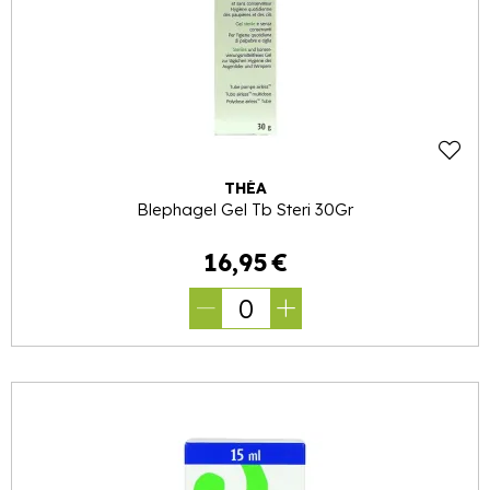
THÉA
Blephagel Gel Tb Steri 30Gr
16
,
95
€
0