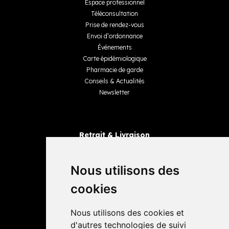
Espace professionnel
Téléconsultation
Prise de rendez-vous
Envoi d’ordonnance
Événements
Carte épidémiologique
Pharmacie de garde
Conseils & Actualités
Newsletter
Retrait & Livraison
Retrait dans la pharmacie
Livraisons
Nous utilisons des
cookies
Avis
Nous utilisons des cookies et
4,4 / 5
65 avis
d'autres technologies de suivi