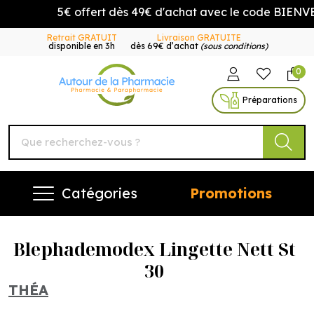
5€ offert dès 49€ d'achat avec le code BIENVEN
Retrait GRATUIT
Livraison GRATUITE
disponible en 3h
dès 69€ d’achat
(sous conditions)
0
Autour de la Pharmacie Vo
Préparations
Catégories
Promotions
Blephademodex Lingette Nett St
30
THÉA