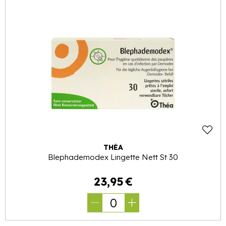
THÉA
Blephademodex Lingette Nett St 30
23
,
95
€
0