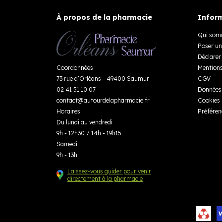
À propos de la pharmacie
Inform
Qui som
Poser un
Déclarer 
Coordonnées
Mentions
73 rue d’Orléans - 49400 Saumur
CGV
02 41 51 10 07
Données 
contact
@
autourdelapharmacie.fr
Cookies
Horaires
Préféren
Du lundi au vendredi
9h - 12h30 / 14h - 19h15
Samedi
9h - 13h
Laissez-vous guider pour venir
directement à la pharmacie