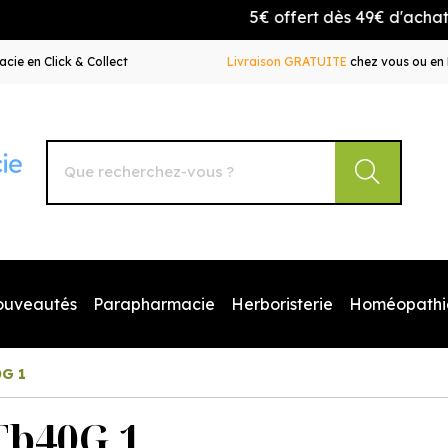
5€ offert dès 49€ d'achat ave
cie en Click & Collect
Livraison GRATUITE
chez vous ou en 
Autour de la Pharmacie Votre pharmacie en ligne à votr
ouveautés
Parapharmacie
Herboristerie
Homéopathi
0G 1
Tb40G 1