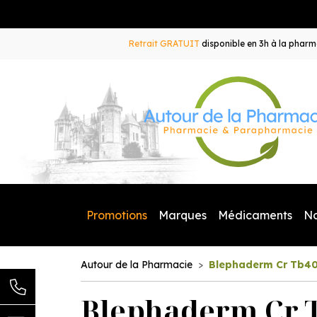
Retrait GRATUIT
disponible en 3h à la pharma
Promotions
Marques
Médicaments
N
Autour de la Pharmacie
Blephaderm Cr Tb4
Blephaderm Cr 