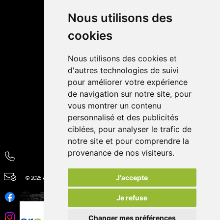
Retrait dans la pharmacie
Livraisons
Nous utilisons des
cookies
Avis
Nous utilisons des cookies et
4,4 / 5
65 avis
d'autres technologies de suivi
pour améliorer votre expérience
de navigation sur notre site, pour
vous montrer un contenu
personnalisé et des publicités
ciblées, pour analyser le trafic de
notre site et pour comprendre la
provenance de nos visiteurs.
J'accepte
© 2026 Autour de la Pharmacie
Tous droits réservés
Apotekisto
Je refuse
Changer mes préférences