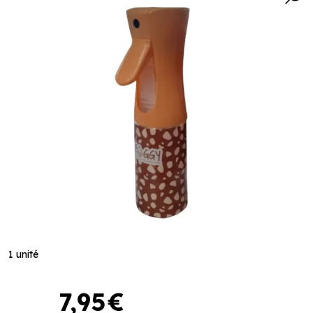
1 unité
7
,
95
€