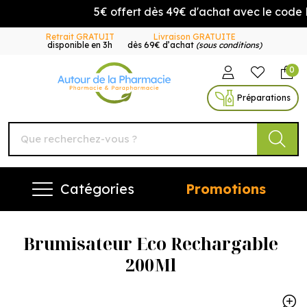
5€ offert dès 49€ d'achat avec le code
Retrait GRATUIT
Livraison GRATUITE
disponible en 3h
dès 69€ d’achat
(sous conditions)
0
Autour de la Pharmacie Vo
Préparations
Catégories
Promotions
Brumisateur Eco Rechargable
200Ml