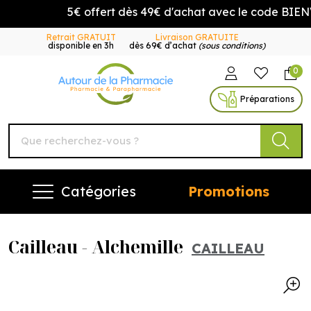
5€ offert dès 49€ d'achat avec le code BIENV
Retrait GRATUIT
Livraison GRATUITE
disponible en 3h
dès 69€ d’achat
(sous conditions)
0
Autour de la Pharmacie Vo
Préparations
Catégories
Promotions
Cailleau - Alchemille
CAILLEAU