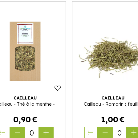
CAILLEAU
CAILLEAU
illeau - Thé à la menthe -
Cailleau - Romarin ( feuill
0
,
90
€
1
,
00
€
0
0