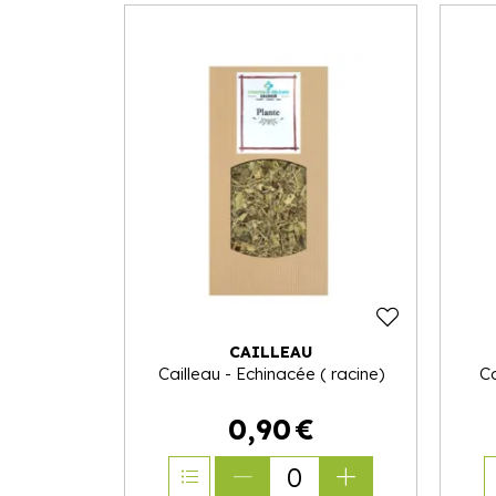
CAILLEAU
Cailleau - Echinacée ( racine)
Ca
0
,
90
€
0