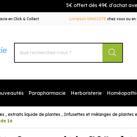
5€ offert dès 49€ d'achat avec le
cie en Click & Collect
Livraison GRATUITE
chez vous ou en 
Autour de la Pharmacie Votre pharmacie en ligne à votr
ouveautés
Parapharmacie
Herboristerie
Homéopathi
les , extraits liquide de plantes , Infusettes et mélanges de plantes 
 de 16