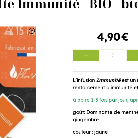
tte Immunité - BIO - bt
4
,
90
€
0
L'infusion
Immunité
est un 
renforcement d'immunité et
à boire 1-3 fois par jour, ap
goût: Dominante de menthe
gingembre
couleur : jaune