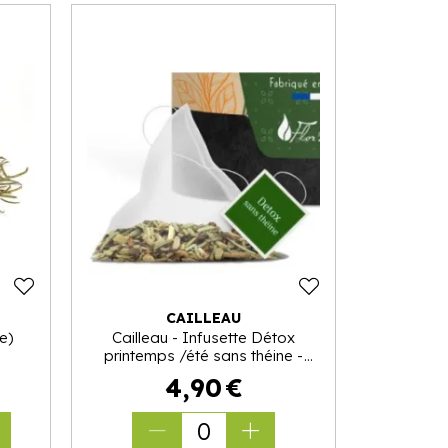
CAILLEAU
e)
Cailleau - Infusette Détox
printemps /été sans théine -
BIO - bte de 16
4
,
90
€
0