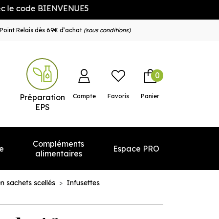
 code BIENVENUE5
Point Relais dès 69€ d’achat
(sous conditions)
0
e service
Préparation
Compte
Favoris
Panier
EPS
Compléments
e
Espace PRO
alimentaires
en sachets scellés
Infusettes