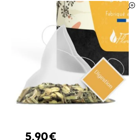
5
,
90
€