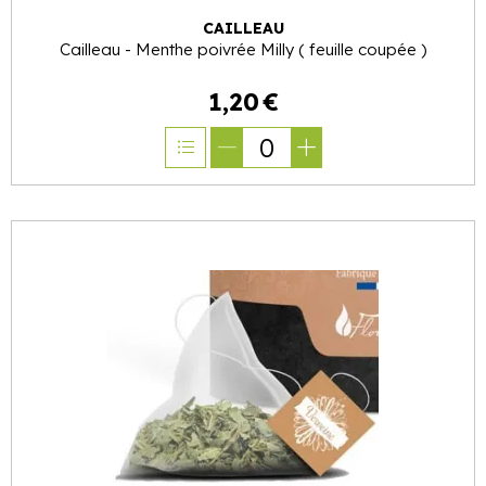
CAILLEAU
Cailleau - Menthe poivrée Milly ( feuille coupée )
1
,
20
€
0