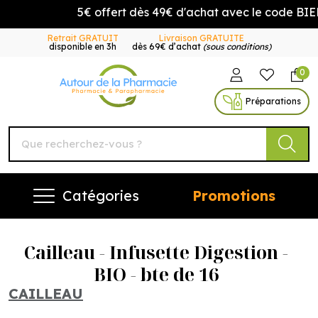
5€ offert dès 49€ d'achat avec le code BIE
Retrait GRATUIT
Livraison GRATUITE
disponible en 3h
dès 69€ d’achat
(sous conditions)
0
Autour de la Pharmacie Vo
Préparations
Catégories
Promotions
Cailleau - Infusette Digestion -
BIO - bte de 16
CAILLEAU