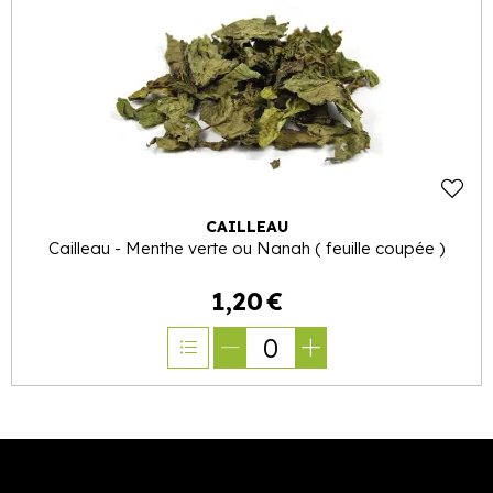
CAILLEAU
Cailleau - Menthe verte ou Nanah ( feuille coupée )
1
,
20
€
0