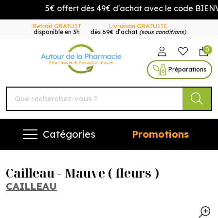
5€ offert dès 49€ d'achat avec le code BIENVE
Retrait GRATUIT
Livraison GRATUITE
disponible en 3h
dès 69€ d’achat
(sous conditions)
0
Autour de la Pharmacie Vo
Préparations
Catégories
Promotions
Cailleau - Mauve ( fleurs )
CAILLEAU