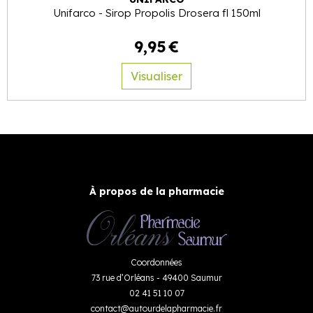
Unifarco - Sirop Propolis Drosera fl 150ml
9
,
95
€
Visualiser
À propos de la pharmacie
Coordonnées
73 rue d’Orléans - 49400 Saumur
02 41 51 10 07
contact
@
autourdelapharmacie.fr