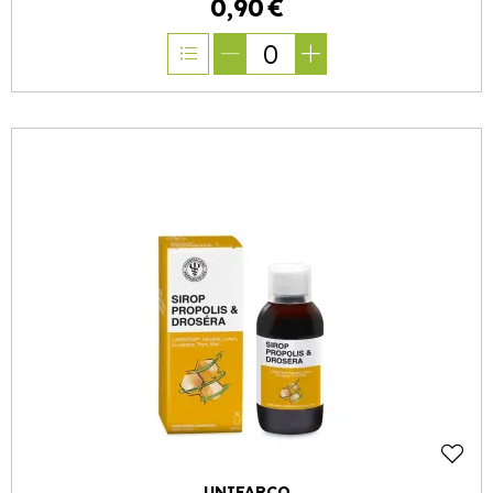
0
,
90
€
0
UNIFARCO