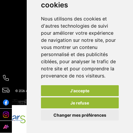
cookies
Avis
Nous utilisons des cookies et
4,4 / 5
65 avis
d'autres technologies de suivi
pour améliorer votre expérience
de navigation sur notre site, pour
vous montrer un contenu
personnalisé et des publicités
ciblées, pour analyser le trafic de
notre site et pour comprendre la
provenance de nos visiteurs.
J'accepte
© 2026 Autour de la Pharmacie
Tous droits réservés
Apotekisto
Je refuse
Changer mes préférences