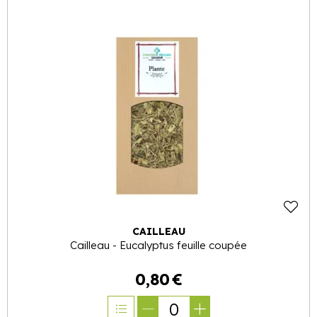
CAILLEAU
Cailleau - Eucalyptus feuille coupée
0
,
80
€
0