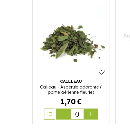
CAILLEAU
Cailleau - Aspérule odorante (
partie aérienne fleurie)
1
,
70
€
0