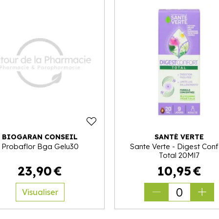
BIOGARAN CONSEIL
SANTÉ VERTE
Probaflor Bga Gelu30
Sante Verte - Digest Conf
Total 20Ml7
23
,
90
€
10
,
95
€
0
Visualiser