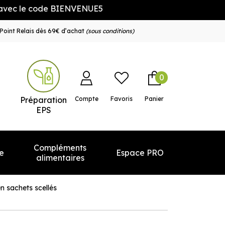
e code BIENVENUE5
Point Relais dès 69€ d’achat
(sous conditions)
0
e service
Préparation
Compte
Favoris
Panier
EPS
Compléments
e
Espace PRO
alimentaires
en sachets scellés