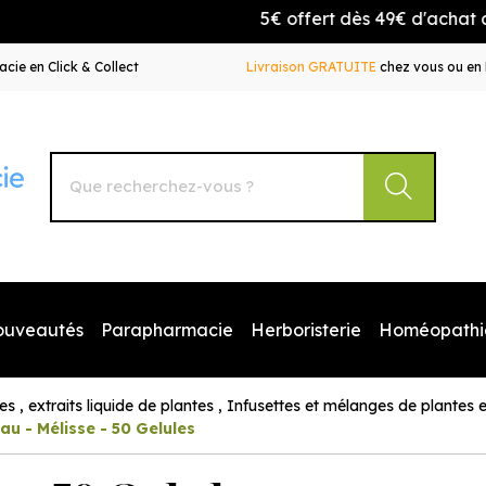
5€ offert dès 49€ d'achat avec l
cie en Click & Collect
Livraison GRATUITE
chez vous ou en 
Autour de la Pharmacie Votre pharmacie en ligne à votr
ouveautés
Parapharmacie
Herboristerie
Homéopathi
les , extraits liquide de plantes , Infusettes et mélanges de plantes 
eau - Mélisse - 50 Gelules