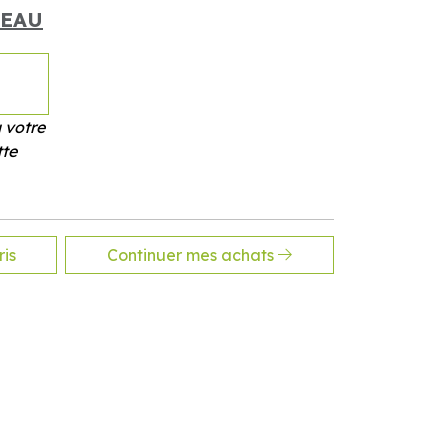
LEAU
 votre
tte
is
Continuer mes achats