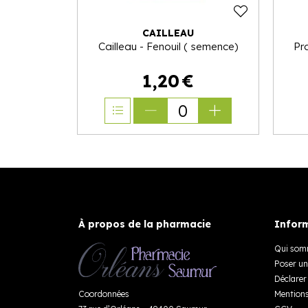
CAILLEAU
Cailleau - Fenouil ( semence)
Pr
1
,
20
€
0
À propos de la pharmacie
Inform
Qui som
Poser un
Déclarer 
Coordonnées
Mentions