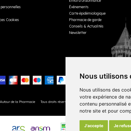
Envoi d’ordonnance
personnelles
Événements
Carte épidémiologique
ces Cookies
Pharmacie de garde
Conseils & Actualités
Newsletter
Nous utilisons
Nous utilisons des cook
votre expérience de na
 Autour de la Pharmacie
Tous droits réservés
Votre pharmacie sur Internet avec
Apo
contenu personnalisé et
notre site et pour com
J'accepte
Je refus