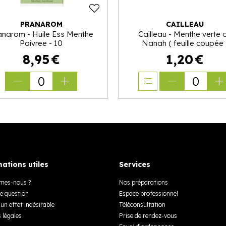
PRANAROM
CAILLEAU
anarom - Huile Ess Menthe
Cailleau - Menthe verte 
Poivree - 10
Nanah ( feuille coupée 
8
,
95
€
1
,
20
€
0
0
ations utiles
Services
mes-nous ?
Nos préparations
e question
Espace professionnel
un effet indésirable
Téléconsultation
 légales
Prise de rendez-vous