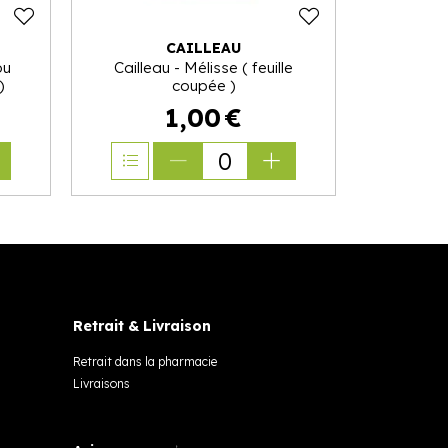
CAILLEAU
ou
Cailleau - Mélisse ( feuille
)
coupée )
1
,
00
€
0
Retrait & Livraison
Retrait dans la pharmacie
Livraisons