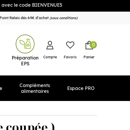
le code BIENVENUE5
Point Relais dès 69€ d’achat
(sous conditions)
0
e service
Préparation
Compte
Favoris
Panier
EPS
Compléments
e
Espace PRO
alimentaires
e coupée )