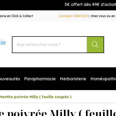
5€ offert dès 49€ d'achat avec 
cie en Click & Collect
Livraison GRATUITE
chez vous ou en 
Autour de la Pharmacie Votre pharmacie en ligne à votr
ouveautés
Parapharmacie
Herboristerie
Homéopathi
Menthe poivrée Milly ( feuille coupée )
 poivrée Milly ( feuill