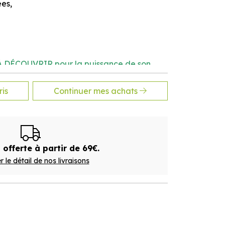
ées,
 DÉCOUVRIR pour la puissance de son
is
Continuer mes achats
t son action digestive
unes enfants. Ne pas dépasser la dose
alimentaire ne se substitue pas à une
 offerte à partir de 69€.
ibrée et à un mode de vie sain.
r le détail de nos livraisons