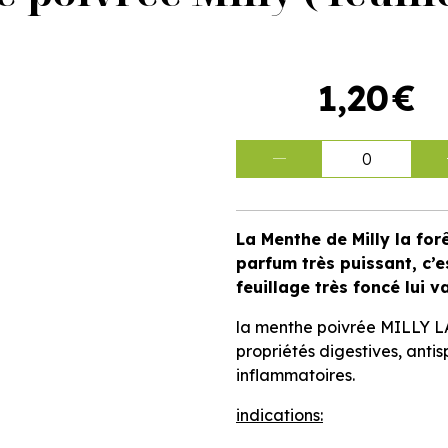
1
,
20
€
0
La Menthe de Milly la for
parfum très puissant, c’e
feuillage très foncé lui 
la menthe poivrée MILLY LA
propriétés digestives, anti
inflammatoires.
indications: