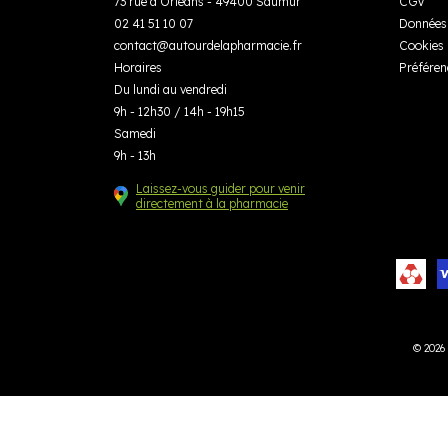
73 rue d’Orléans - 49400 Saumur
CGV
02 41 51 10 07
Données 
contact
@
autourdelapharmacie.fr
Cookies
Horaires
Préféren
Du lundi au vendredi
9h - 12h30 / 14h - 19h15
Samedi
9h - 13h
Laissez-vous guider pour venir
directement à la pharmacie
© 2026