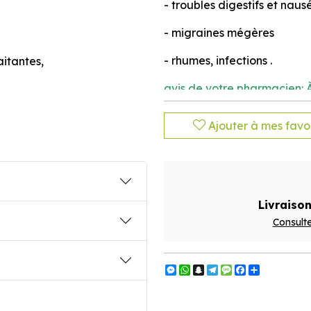
- troubles digestifs et naus
- migraines mégères
- rhumes, infections .
itantes,
avis de votre pharmacien:
À
parfum.
Ajouter à mes favor
à déguster pour le plaisir e
Tenir hors de portée des je
conseillée. Un complément 
Livraison
alimentation variée et équil
Consulte
Messenger
WhatsApp
Snapchat
Telegram
Message
Facebook
Partager