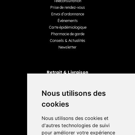
Téléconsultation
Prise de rendez-vous
Envoi d’ordonnance
Événements
Carte épidémiologique
Pharmacie de garde
Conseils & Actualités
Newsletter
Retrait & Livraison
Retrait dans la pharmacie
Livraisons
Nous utilisons des
cookies
Avis
Nous utilisons des cookies et
4,4 / 5
65 avis
d'autres technologies de suivi
pour améliorer votre expérience