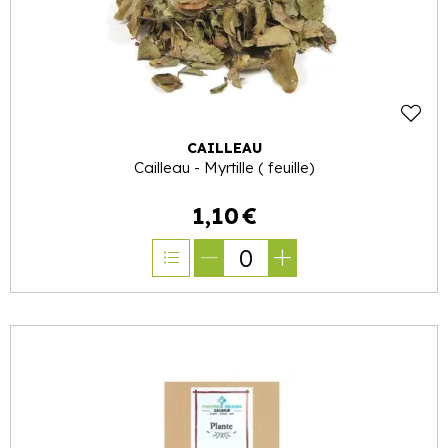
CAILLEAU
Cailleau - Myrtille ( feuille)
1
,
10
€
0