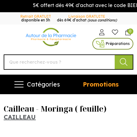
5€ offert dès 49€ d'achat avec le code BIEN
Retrait GRATUIT
Livraison GRATUITE
disponible en 3h
dès 69€ d’achat
(sous conditions)
0
Autour de la Pharmacie Vo
Préparations
Catégories
Promotions
Cailleau - Moringa ( feuille)
CAILLEAU