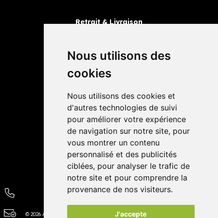
Retrait & Livraison
Retrait dans la pharmacie
Livraisons
Nous utilisons des
cookies
Avis
Nous utilisons des cookies et
4,4 / 5
65 avis
d'autres technologies de suivi
pour améliorer votre expérience
de navigation sur notre site, pour
vous montrer un contenu
personnalisé et des publicités
ciblées, pour analyser le trafic de
notre site et pour comprendre la
provenance de nos visiteurs.
J'accepte
© 2026 Autour de la Pharmacie
Tous droits réservés
Apotekisto