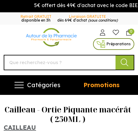
5€ offert dès 49€ d'achat avec le code BIE
Retrait GRATUIT
Livraison GRATUITE
disponible en 3h
dès 69€ d’achat
(sous conditions)
0
Autour de la Pharmacie Vo
Préparations
Catégories
Promotions
Cailleau - Ortie Piquante macérât
( 250ML )
CAILLEAU