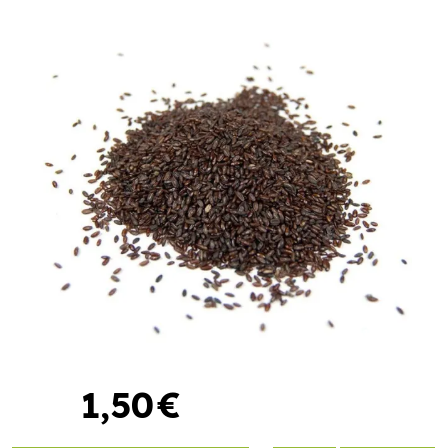
1
,
50
€