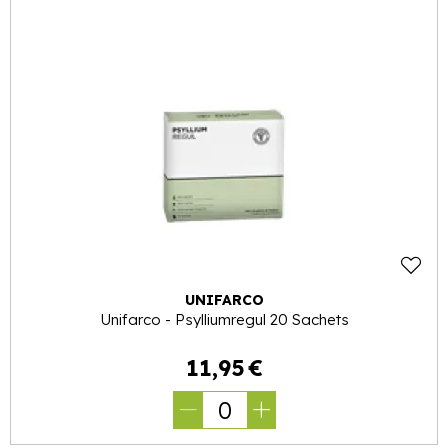
UNIFARCO
Unifarco - Psylliumregul 20 Sachets
11
,
95
€
0