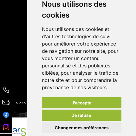
Livraisons
Nous utilisons des
cookies
Avis
Nous utilisons des cookies et
4,4 / 5
65 avis
d'autres technologies de suivi
pour améliorer votre expérience
de navigation sur notre site, pour
vous montrer un contenu
personnalisé et des publicités
ciblées, pour analyser le trafic de
notre site et pour comprendre la
provenance de nos visiteurs.
J'accepte
© 2026 Autour de la Pharmacie
Tous droits réservés
Apotekisto
Je refuse
Changer mes préférences