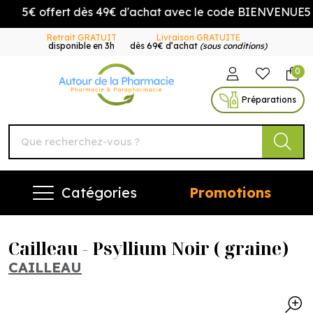
5€ offert dès 49€ d'achat avec le code BIENVENUE5
Retrait GRATUIT
Livraison GRATUITE
disponible en 3h
dès 69€ d’achat
(sous conditions)
0
Autour de la Pharmacie Vo
Préparations
Catégories
Promotions
Cailleau - Psyllium Noir ( graine)
CAILLEAU