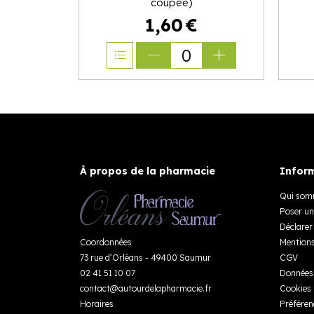
coupée)
1
,
60
€
0
À propos de la pharmacie
Inform
Qui som
Poser un
Déclarer 
Coordonnées
Mentions
73 rue d’Orléans - 49400 Saumur
CGV
02 41 51 10 07
Données 
contact
@
autourdelapharmacie.fr
Cookies
Horaires
Préféren