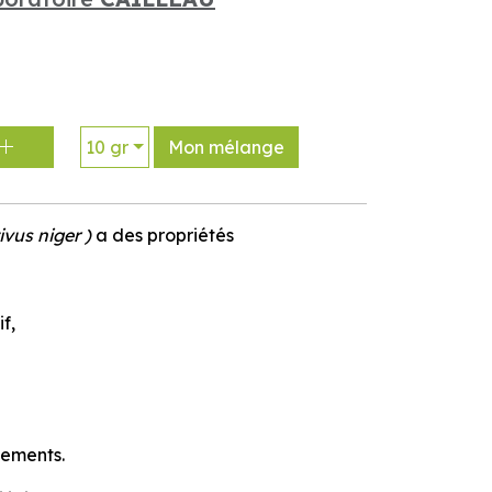
10 gr
Mon mélange
vus niger )
a des propriétés
if,
nements.