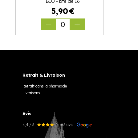
BIO - bte de 16
5
,
90
€
0
Retrait & Livraison
Retrait dans la pharmacie
Livraisons
Avis
4,4 / 5
65 avis