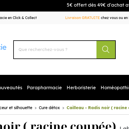
5€ offert dès 49€ d'achat avec le
cie en Click & Collect
Livraison GRATUITE
chez vous ou en 
Autour de la Pharmacie Votre pharmacie en ligne à votr
ouveautés
Parapharmacie
Herboristerie
Homéopathi
ceur et silhouette
Cure détox
Cailleau - Radis noir ( racin
noir ( racine coupée)
Lab