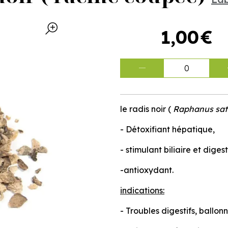
1
,
00
€
0
le radis noir (
Raphanus sati
- Détoxifiant hépatique,
- stimulant biliaire et digest
-antioxydant.
indications:
- Troubles digestifs, ballon