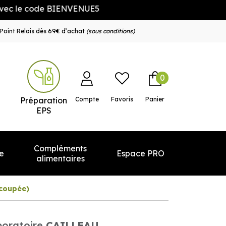
 code BIENVENUE5
Point Relais dès 69€ d’achat
(sous conditions)
0
e service
Préparation
Compte
Favoris
Panier
EPS
Compléments
e
Espace PRO
alimentaires
e coupée)
oratoire
CAILLEAU