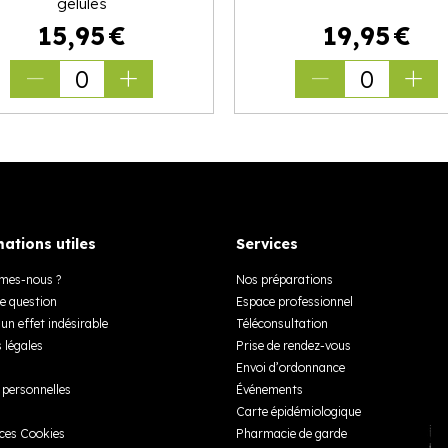
gélules
15
,
95
€
19
,
95
€
0
0
ations utiles
Services
mes-nous ?
Nos préparations
e question
Espace professionnel
un effet indésirable
Téléconsultation
 légales
Prise de rendez-vous
Envoi d’ordonnance
personnelles
Événements
Carte épidémiologique
ces Cookies
Pharmacie de garde