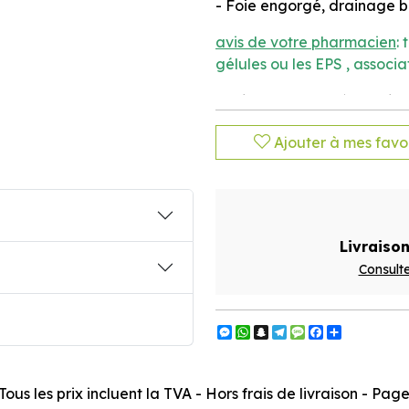
- Foie engorgé, drainage bi
avis de votre pharmacien
:
gélules ou les EPS , associ
Tenir hors de portée des je
conseillée. Un complément 
Ajouter à mes favor
alimentation variée et équil
Livraison
Consulte
Messenger
WhatsApp
Snapchat
Telegram
Message
Facebook
Partager
ous les prix incluent la TVA - Hors frais de livraison - Pa