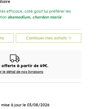
liaire
 très efficace, côté goût lui préférer les
ation
desmodium, chardon marie
unes enfants. Ne pas dépasser la dose
alimentaire ne se substitue pas à une
is
Continuer mes achats
ibrée et à un mode de vie sain.
 offerte à partir de 69€.
r le détail de nos livraisons
ge mise à jour le 03/08/2026