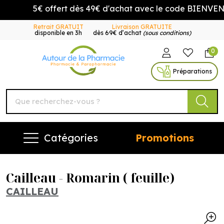
5€ offert dès 49€ d'achat avec le code BIENVENUE
Retrait GRATUIT
Livraison GRATUITE
disponible en 3h
dès 69€ d’achat
(sous conditions)
0
Autour de la Pharmacie Vo
Préparations
Catégories
Promotions
Cailleau - Romarin ( feuille)
CAILLEAU