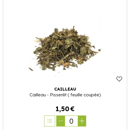
CAILLEAU
Cailleau - Pissenlit ( feuille coupée)
1
,
50
€
0