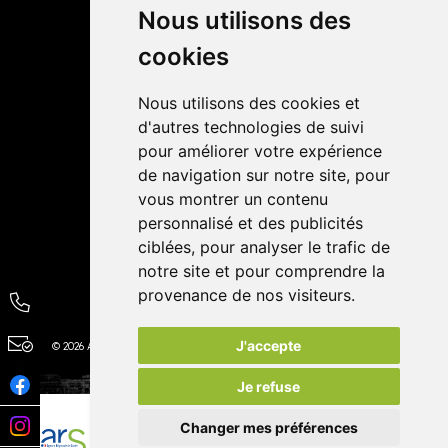
Livraisons
Nous utilisons des
cookies
Avis
Nous utilisons des cookies et
4,4 / 5
65 avis
d'autres technologies de suivi
pour améliorer votre expérience
de navigation sur notre site, pour
vous montrer un contenu
personnalisé et des publicités
ciblées, pour analyser le trafic de
notre site et pour comprendre la
provenance de nos visiteurs.
J'accepte
© 2026 Autour de la Pharmacie
Tous droits réservés
Apotekisto
Je refuse
Changer mes préférences