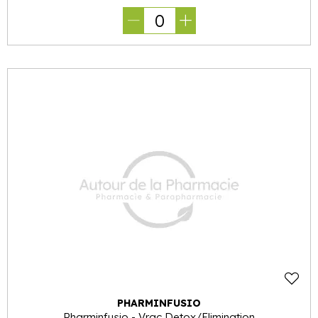
0
PHARMINFUSIO
Pharminfusio - Vrac Detox/Elimination