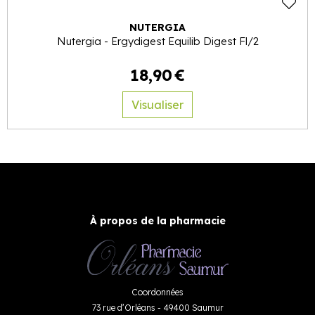
NUTERGIA
Nutergia - Ergydigest Equilib Digest Fl/2
18
,
90
€
Visualiser
À propos de la pharmacie
Coordonnées
73 rue d’Orléans - 49400 Saumur