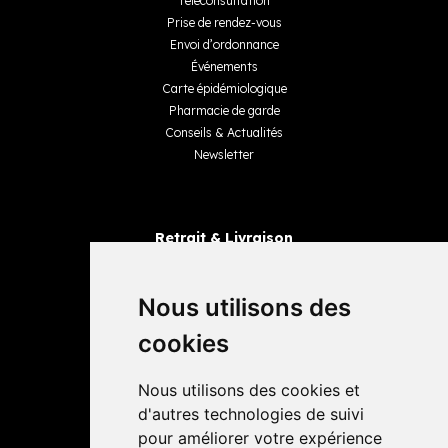
Téléconsultation
Prise de rendez-vous
Envoi d’ordonnance
Événements
Carte épidémiologique
Pharmacie de garde
Conseils & Actualités
Newsletter
Retrait & Livraison
Retrait dans la pharmacie
Livraisons
Nous utilisons des
cookies
Avis
Nous utilisons des cookies et
4,4 / 5
65 avis
d'autres technologies de suivi
pour améliorer votre expérience