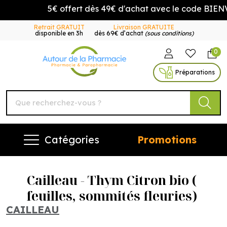
5€ offert dès 49€ d'achat avec le code BIENV
Retrait GRATUIT
Livraison GRATUITE
disponible en 3h
dès 69€ d’achat
(sous conditions)
0
Autour de la Pharmacie Vo
Préparations
Catégories
Promotions
Cailleau - Thym Citron bio (
feuilles, sommités fleuries)
CAILLEAU