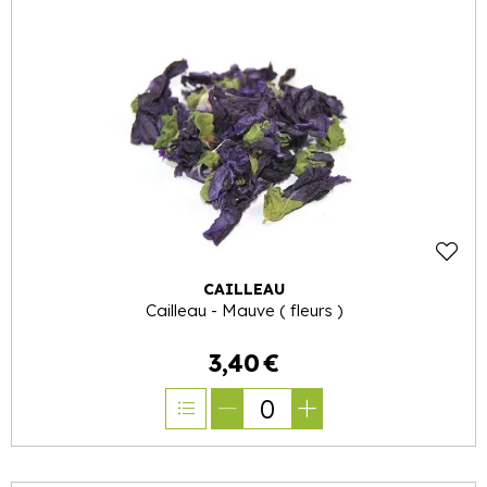
CAILLEAU
Cailleau - Mauve ( fleurs )
3
,
40
€
0