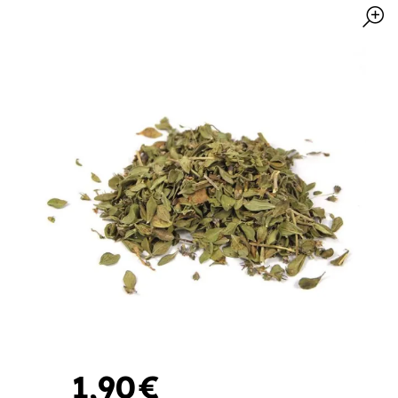
1
,
90
€