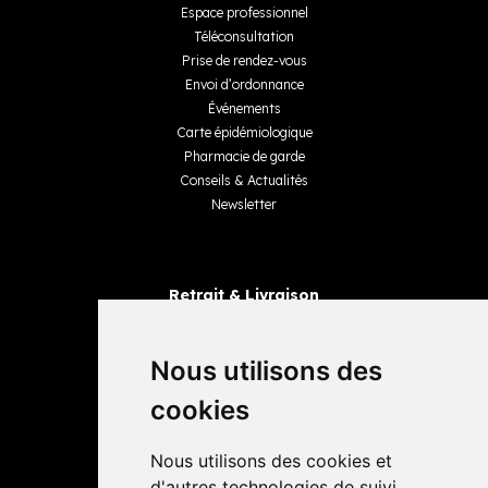
Espace professionnel
Téléconsultation
Prise de rendez-vous
Envoi d’ordonnance
Événements
Carte épidémiologique
Pharmacie de garde
Conseils & Actualités
Newsletter
Retrait & Livraison
Retrait dans la pharmacie
Livraisons
Nous utilisons des
cookies
Avis
Nous utilisons des cookies et
4,4 / 5
65 avis
d'autres technologies de suivi