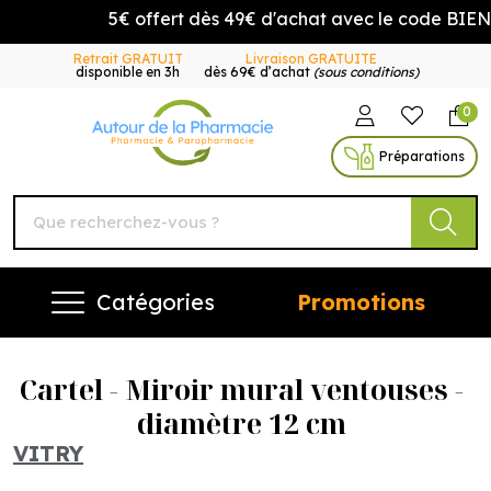
5€ offert dès 49€ d'achat avec le code BIENV
Retrait GRATUIT
Livraison GRATUITE
disponible en 3h
dès 69€ d’achat
(sous conditions)
0
Autour de la Pharmacie Vo
Préparations
Catégories
Promotions
Cartel - Miroir mural ventouses -
diamètre 12 cm
VITRY