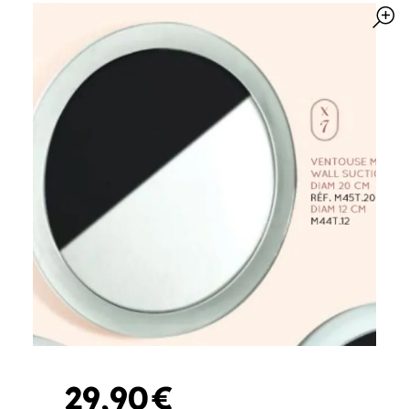
29
,
90
€