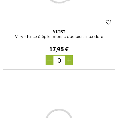
VITRY
Vitry - Pince à épiler mors crabe biais inox doré
17
,
95
€
0