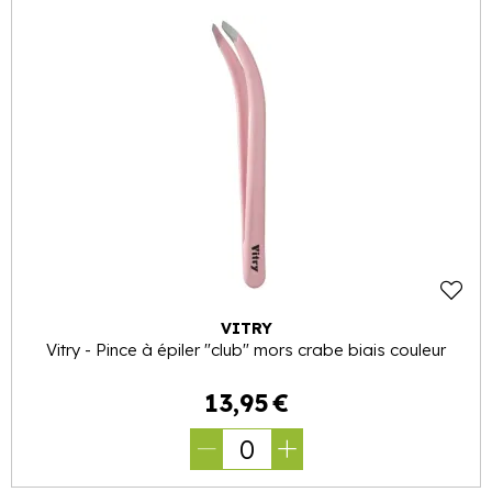
VITRY
Vitry - Pince à épiler "club" mors crabe biais couleur
13
,
95
€
0