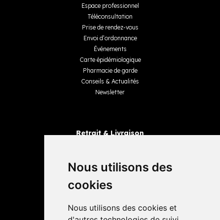
Espace professionnel
Téléconsultation
Prise de rendez-vous
Envoi d’ordonnance
Événements
Carte épidémiologique
Pharmacie de garde
Conseils & Actualités
Newsletter
Retrait & Livraison
Retrait dans la pharmacie
Livraisons
Nous utilisons des
cookies
Avis
Nous utilisons des cookies et
4,4 / 5
65 avis
d'autres technologies de suivi