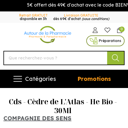
5€ offert dès 49€ d'achat avec le code BIENV
Retrait GRATUIT
Livraison GRATUITE
disponible en 3h
dès 69€ d’achat
(sous conditions)
0
Autour de la Pharmacie Vo
Préparations
Catégories
Promotions
Cds - Cèdre de L'Atlas - He Bio -
30Ml
COMPAGNIE DES SENS