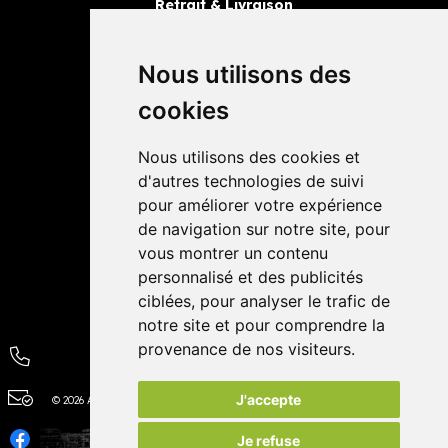
Retrait & Livraison
Retrait dans la pharmacie
Livraisons
Nous utilisons des
cookies
Avis
Nous utilisons des cookies et
4,4 / 5
65 avis
d'autres technologies de suivi
pour améliorer votre expérience
de navigation sur notre site, pour
vous montrer un contenu
personnalisé et des publicités
ciblées, pour analyser le trafic de
notre site et pour comprendre la
provenance de nos visiteurs.
J'accepte
© 2026 Autour de la Pharmacie
Tous droits réservés
Apotekisto
Je refuse