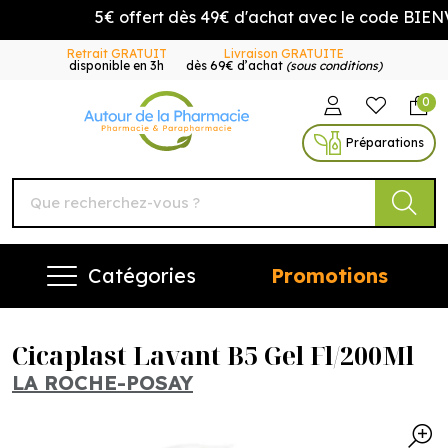
5€ offert dès 49€ d'achat avec le code BIENV
Retrait GRATUIT
Livraison GRATUITE
disponible en 3h
dès 69€ d’achat
(sous conditions)
0
Autour de la Pharmacie Vo
Préparations
Catégories
Promotions
Cicaplast Lavant B5 Gel Fl/200Ml
LA ROCHE-POSAY