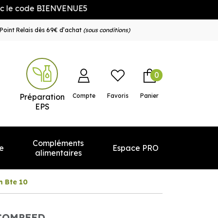
code BIENVENUE5
Point Relais dès 69€ d’achat
(sous conditions)
0
e service
Préparation
Compte
Favoris
Panier
EPS
Compléments
e
Espace PRO
alimentaires
 Bte 10
COMPEED