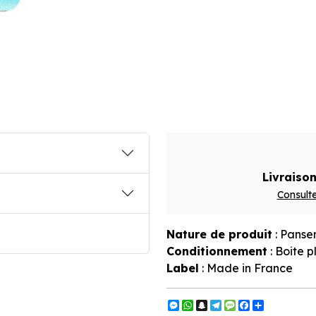
Livraison
Consulte
Nature de produit
: Panse
Conditionnement
: Boite p
Label
: Made in France
Messenger
WhatsApp
Snapchat
Telegram
Message
Facebook
Partager