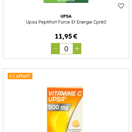
UPSA
Upsa Peptifort Force Et Energie Cpr60
11
,
95
€
0
*
+1 offert