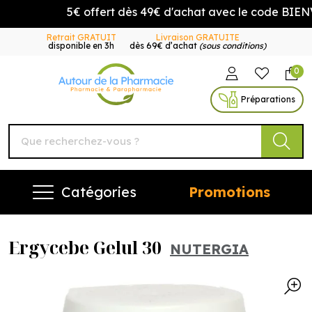
5€ offert dès 49€ d'achat avec le code BIENV
Retrait GRATUIT
Livraison GRATUITE
disponible en 3h
dès 69€ d’achat
(sous conditions)
0
Autour de la Pharmacie Vo
Préparations
Catégories
Promotions
Ergycebe Gelul 30
NUTERGIA