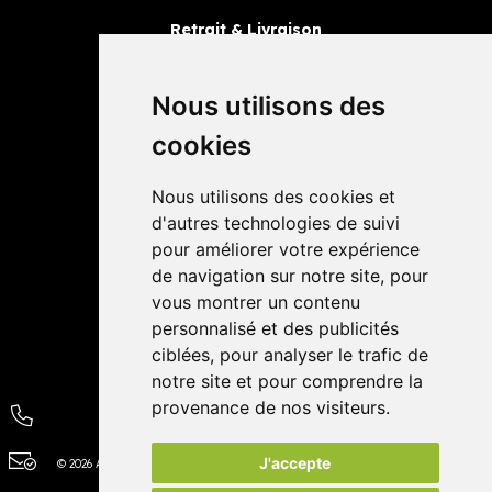
Retrait & Livraison
Retrait dans la pharmacie
Livraisons
Nous utilisons des
cookies
Avis
Nous utilisons des cookies et
4,4 / 5
65 avis
d'autres technologies de suivi
pour améliorer votre expérience
de navigation sur notre site, pour
vous montrer un contenu
personnalisé et des publicités
ciblées, pour analyser le trafic de
notre site et pour comprendre la
provenance de nos visiteurs.
J'accepte
© 2026 Autour de la Pharmacie
Tous droits réservés
Apotekisto