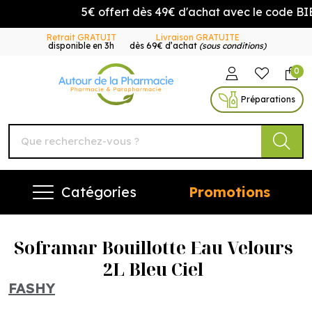
5€ offert dès 49€ d'achat avec le code B
Retrait GRATUIT
Livraison GRATUITE
disponible en 3h
dès 69€ d’achat
(sous conditions)
0
Autour de la Pharmacie Vo
Préparations
Catégories
Promotions
Soframar Bouillotte Eau Velours
2L Bleu Ciel
FASHY