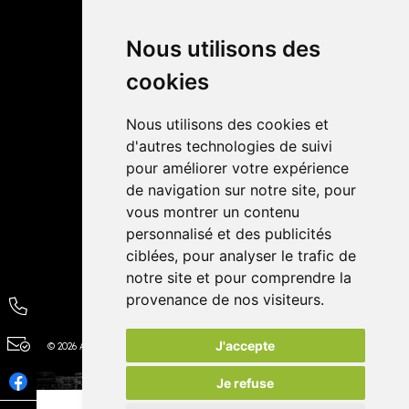
Retrait dans la pharmacie
Livraisons
Nous utilisons des
cookies
Avis
Nous utilisons des cookies et
4,4 / 5
65 avis
d'autres technologies de suivi
pour améliorer votre expérience
de navigation sur notre site, pour
vous montrer un contenu
personnalisé et des publicités
ciblées, pour analyser le trafic de
notre site et pour comprendre la
provenance de nos visiteurs.
J'accepte
© 2026 Autour de la Pharmacie
Tous droits réservés
Apotekisto
Je refuse