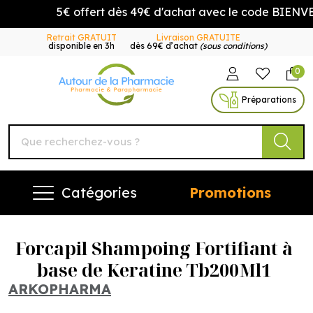
5€ offert dès 49€ d'achat avec le code BIENVEN
Retrait GRATUIT
Livraison GRATUITE
disponible en 3h
dès 69€ d’achat
(sous conditions)
0
Autour de la Pharmacie Vo
Préparations
Catégories
Promotions
Forcapil Shampoing Fortifiant à
base de Keratine Tb200Ml1
ARKOPHARMA