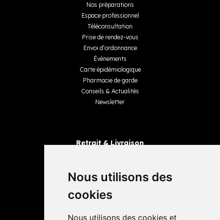
Nos préparations
Espace professionnel
Téléconsultation
Prise de rendez-vous
Envoi d’ordonnance
Événements
Carte épidémiologique
Pharmacie de garde
Conseils & Actualités
Newsletter
Retrait & Livraison
Retrait dans la pharmacie
Livraisons
Nous utilisons des
cookies
Avis
Nous utilisons des cookies et