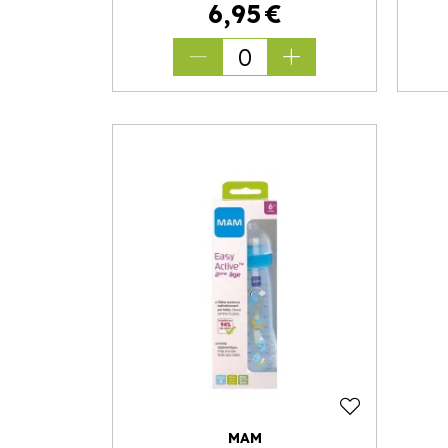
6
,
95
€
0
MAM