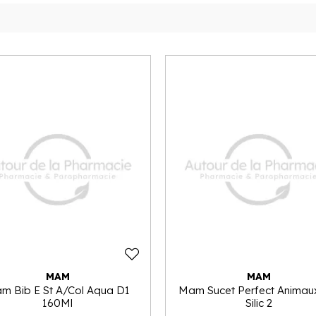
MAM
MAM
m Bib E St A/Col Aqua D1
Mam Sucet Perfect Animau
160Ml
Silic 2