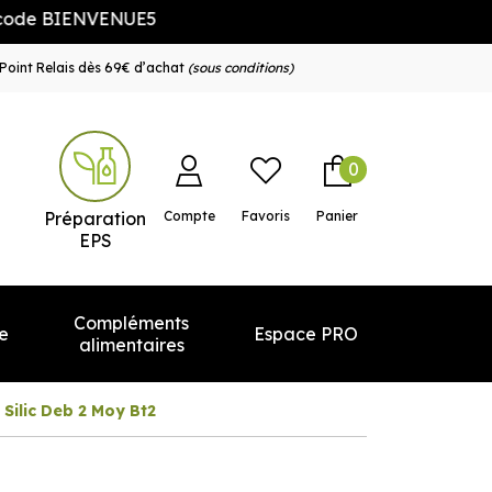
BIENVENUE5
Point Relais dès 69€ d’achat
(sous conditions)
0
e service
Préparation
Compte
Favoris
Panier
EPS
Compléments
e
Espace PRO
alimentaires
Silic Deb 2 Moy Bt2