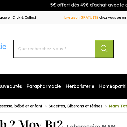
5€ offert dès 49€ d'achat avec le code 
cie en Click & Collect
Livraison GRATUITE
chez vous ou en 
Autour de la Pharmacie Votre pharmacie en ligne à votr
ouveautés
Parapharmacie
Herboristerie
Homéopathi
ssesse, bébé et enfant
Sucettes, Biberons et tétines
Mam Tet 
b 2 Moy Bt2
Laboratoire
MAM