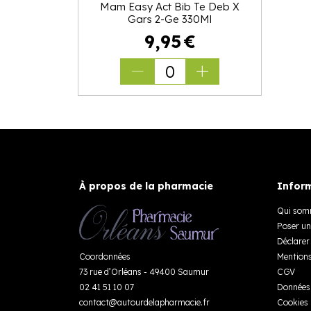
Mam Easy Act Bib Te Deb X
Gars 2-Ge 330Ml
9
,
95
€
0
À propos de la pharmacie
Inform
Qui som
Poser un
Déclarer 
Coordonnées
Mentions
73 rue d’Orléans - 49400 Saumur
CGV
02 41 51 10 07
Données 
contact
@
autourdelapharmacie.fr
Cookies