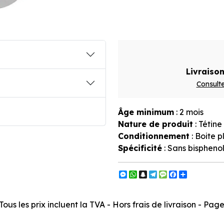
Livraison
Consulte
Âge minimum
: 2 mois
Nature de produit
: Tétine
Conditionnement
: Boite p
Spécificité
: Sans bispheno
Messenger
WhatsApp
Snapchat
Telegram
Message
Facebook
Partager
ous les prix incluent la TVA - Hors frais de livraison - Pa