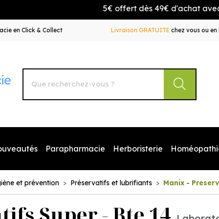
5€ offert dès 49€ d'achat avec le c
cie en Click & Collect
Livraison GRATUITE
chez vous ou en 
Autour de la Pharmacie Votre pharmacie en ligne à votr
ouveautés
Parapharmacie
Herboristerie
Homéopathi
iène et prévention
Préservatifs et lubrifiants
Manix - Preserv
ifs Super - Bte 14
Laborato