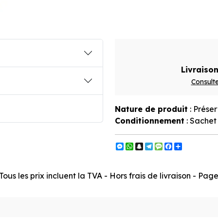
Livraison
Consulte
Nature de produit
: Préser
Conditionnement
: Sachet
Messenger
WhatsApp
Snapchat
Telegram
Message
Facebook
Partager
ous les prix incluent la TVA - Hors frais de livraison - Pa