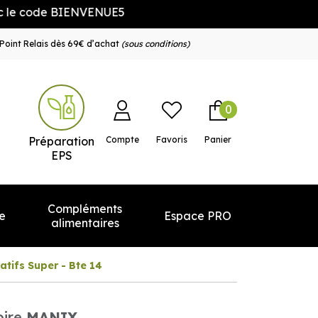
ode BIENVENUE5
Point Relais dès 69€ d’achat
(sous conditions)
0
e service
Préparation
Compte
Favoris
Panier
EPS
Compléments
e
Espace PRO
alimentaires
atifs Super - Bte 14
ire
MANIX