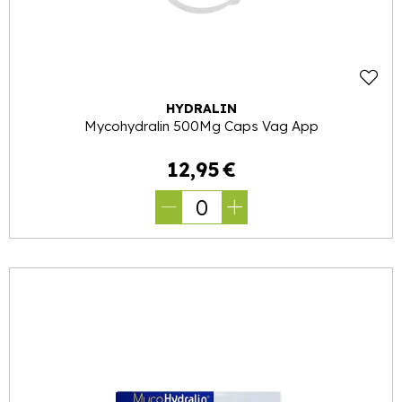
HYDRALIN
Mycohydralin 500Mg Caps Vag App
12
,
95
€
0