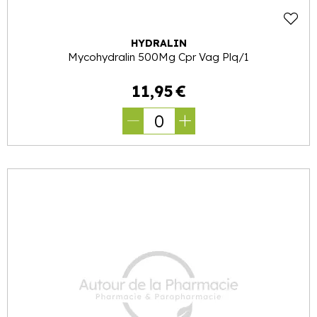
HYDRALIN
Mycohydralin 500Mg Cpr Vag Plq/1
11
,
95
€
0