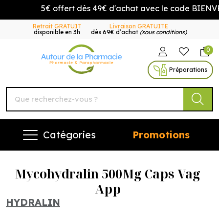
5€ offert dès 49€ d'achat avec le code BIENVE
Retrait GRATUIT
Livraison GRATUITE
disponible en 3h
dès 69€ d’achat
(sous conditions)
0
Autour de la Pharmacie Vo
Préparations
Catégories
Promotions
Mycohydralin 500Mg Caps Vag
App
HYDRALIN